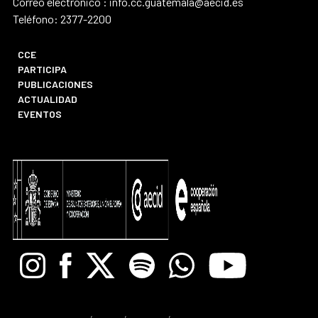
Correo electrónico : info.cc.guatemala@aecid.es
Teléfono: 2377-2200
CCE
PARTICIPA
PUBLICACIONES
ACTUALIDAD
EVENTOS
Instagram
Facebook
X
Spotify
Whatsapp
Youtube