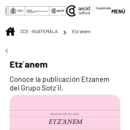
Saltar al contenido principal
MENÚ
INICIO
CCE - GUATEMALA
Etz´anem
Etz´anem
Conoce la publicación Etzanem
del Grupo Sotz´il.