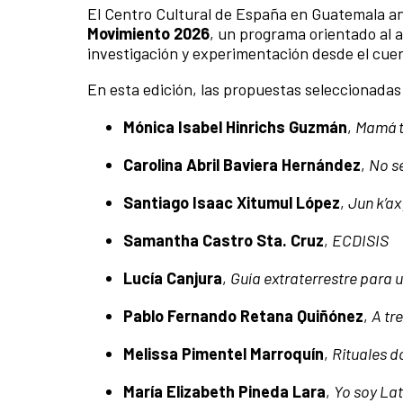
El Centro Cultural de España en Guatemala an
Movimiento 2026
, un programa orientado al
investigación y experimentación desde el cuer
En esta edición, las propuestas seleccionadas
Mónica Isabel Hinrichs Guzmán
,
Mamá t
Carolina Abril Baviera Hernández
,
No s
Santiago Isaac Xitumul López
,
Jun k’ax
Samantha Castro Sta. Cruz
,
ECDISIS
Lucía Canjura
,
Guía extraterrestre para 
Pablo Fernando Retana Quiñónez
,
A tre
Melissa Pimentel Marroquín
,
Rituales d
María Elizabeth Pineda Lara
,
Yo soy La