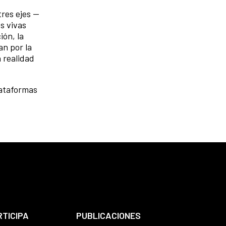
tres ejes —
s vivas
ión, la
n por la
a realidad
lataformas
RTICIPA
PUBLICACIONES