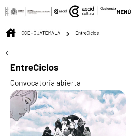
Saltar al contenido principal
MENÚ
INICIO
CCE - GUATEMALA
EntreCiclos
EntreCiclos
Convocatoria abierta