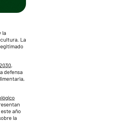
 la
cultura. La
legitimado
 2030
,
la defensa
alimentaria,
lógico
presentan
 este año
sobre la