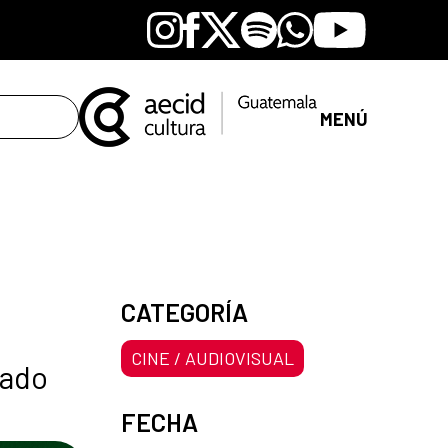
Instagram
Facebook
X
Spotify
Whatsapp
Youtube
MENÚ
CATEGORÍA
CINE / AUDIOVISUAL
rado
FECHA