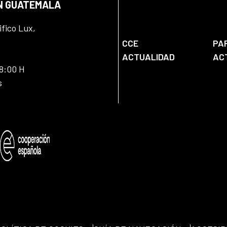
EN GUATEMALA
ifico Lux,
CCE
PA
ACTUALIDAD
AC
18:00 H
s