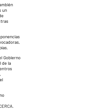
también
s un
de
stras
e ponencias
ovocadoras,
pías.
l Gobierno
 de la
Centros
,
el
ino
ACERCA.