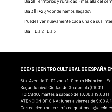
Día 2|| Territorios y ruralidad «más allá del ce
Día 3 || 1+2 ¿Adónde hemos llegado?
Puedes ver nuevamente cada una de sus inter
Día 1
Día 2
Día 3
CCE/G | CENTRO CULTURAL DE ESPAÑA 
6ta. Avenida 11-02 zona 1, Centro Histórico – Ed
Segundo nivel Ciudad de Guatemala (01001)
HORARIO: martes a sábado de 10:00 a 19:00 H
ATENCIÓN OFICINA: lunes a viernes de 9:00 A 
Correo electrónico : info.cc.guatemala@aecid.e