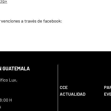
ntro»
venciones a través de facebook:
EN GUATEMALA
ifico Lux,
CCE
PA
ACTUALIDAD
EV
18:00 H
s