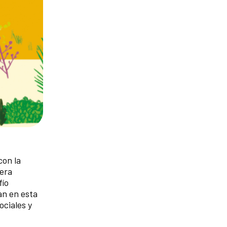
con la
era
fío
an en esta
ciales y