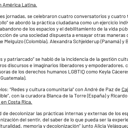
n América Latina.
res jornadas, se celebraron cuatro conversatorios y cuatro 
ollo” se abordó la práctica ciudadana como un ejercicio indi
abandono de los espacios y el debilitamiento de la vida públ
rucción de una sociedad dispuesta a ensayar otras maneras 
orge Melguizo (Colombia), Alexandra Schjelderup (Panamá) y 
y patriarcado” se habló de la incidencia de la gestión cultu
tros discursos e imaginarios liberadores y empoderadores, c
ensoras de los derechos humanos LGBTIQ como Keyla Cáceres
 (Guatemala).
alelos: “Redes y cultura comunitaria” con André de Paz de
Ca
ble”, con la curadora Blanca de la Torre (España) y Ricar
 en Costa Rica.
d de decolonizar las prácticas internas y externas de los es
onización del sentir, del saber de lo que pueda ser la experi
ulturalidad, memoria y decolonización” junto Alicia Velásqu