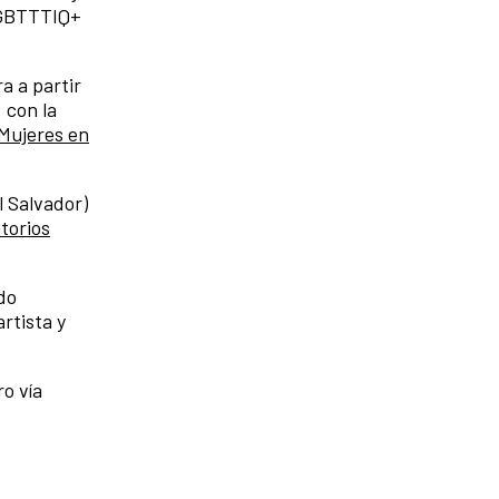
 LGBTTTIQ+
a a partir
 con la
Mujeres en
l Salvador)
torios
odo
rtista y
o vía