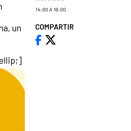
n
14:00 A 16:00
na, un
COMPARTIR
llip;]