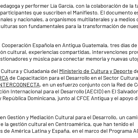
pedagoga y performer Lía García, con la colaboración de la 
s participantes que suscriben el Manifiesto. El documento e
onales y nacionales, a organismos multilaterales y a medios 
culturas son fundamentales para la transformación de nue
.
la Cooperación Española en Antigua Guatemala, tres días d
ión cultural, experiencias compartidas, intervenciones pr
estionadores y música para conectar memoria y nuevas uto
 Cultura y Ciudadanía del
Ministerio de Cultura y Deporte
de
RCA
de Capacitación para el Desarrollo en el Sector Cultural
 INTERCOONECTA
, en un esfuerzo conjunto con la Red de 
ión Internacional para el Desarrollo (AECID) en El Salvador
 República Dominicana, junto al CFCE Antigua y el apoyo d
n Gestión y Mediación Cultural para el Desarrollo, un cam
e la gestión cultural en Centroamérica, que han tenido el
es de América Latina y España, en el marco del Programa 