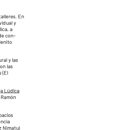
talleres. En
vidual y
ica, a
de con-
Benito
ral y las
on las
 (El
ja Lúdica
do Ramón
pacios
encia
ez Nimatuj