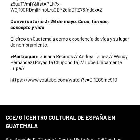
z5uuTVmjY&list=PLh7x-
W0j190RDmjlMhpLraQBY2qIaDTZ7&index=2
Conversatorio 3: 26 de mayo.
Circo, formas,
concepto y vida
El circo en Guatemala como experiencia de vida y su lugar
de nombramiento.
>Parti
cipan
: Susana Recinos // Andrea Laínez // Wendy
Hernández (Payasita Chuponcita) // Lupe Únicamente
Lupe//
https://www.youtube.com/watch?v=DiiEC9me9f0
CCE/G | CENTRO CULTURAL DE ESPAÑA EN
GUATEMALA
6ta. Avenida 11-02 zona 1, Centro Histórico – Edifico Lux,