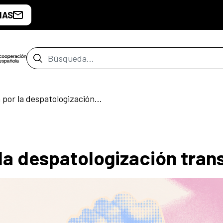
IAS
Barra de búsqueda
Diálogo “Acción por la despatologización trans”
la despatologización tran