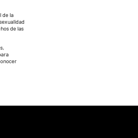
,
 de la
nsexualidad
chos de las
s,
para
 conocer