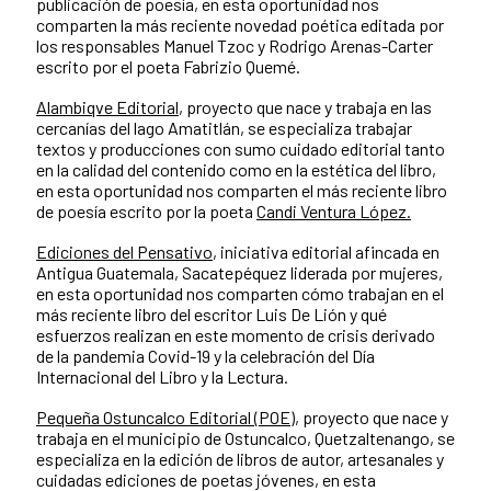
publicación de poesía, en esta oportunidad nos
comparten la más reciente novedad poética editada por
los responsables Manuel Tzoc y Rodrigo Arenas-Carter
escrito por el poeta Fabrizio Quemé.
Alambiqve Editorial
, proyecto que nace y trabaja en las
cercanías del lago Amatitlán, se especializa trabajar
textos y producciones con sumo cuidado editorial tanto
en la calidad del contenido como en la estética del libro,
en esta oportunidad nos comparten el más reciente libro
de poesía escrito por la poeta
Candi Ventura López.
Ediciones del Pensativo
, iniciativa editorial afincada en
Antigua Guatemala, Sacatepéquez liderada por mujeres,
en esta oportunidad nos comparten cómo trabajan en el
más reciente libro del escritor Luis De Lión y qué
esfuerzos realizan en este momento de crisis derivado
de la pandemia Covid-19 y la celebración del Día
Internacional del Libro y la Lectura.
Pequeña Ostuncalco Editorial (POE)
, proyecto que nace y
trabaja en el municipio de Ostuncalco, Quetzaltenango, se
especializa en la edición de libros de autor, artesanales y
cuidadas ediciones de poetas jóvenes, en esta