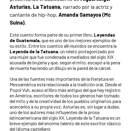
Asturias, La Tatuana,
narrado por la actriz y
cantante de hip-hop,
Amanda Samayoa (Mc
Suina).
Este cuento forma parte de su primer libro,
Leyendas
de Guatemala,
que es uno de los mejores ejemplos de
su estilo. Entre los cuentos allí reunidos se encuentra la
Leyenda de la Tatuana
, un relato protagonizado por
una mujer que fue condenada a mediados del siglo XIX
acusada de brujería y que, según el mito, escapó a la pena
de muerte haciendo un dibujo en la pared de la cárcel.
Una de las fuentes más importantes de la literatura en
Mesoamérica está relacionada a la tradición oral. Desde el
Popol Vuh, acaso el libro más antiguo del que hay registro
en América, escritores de todos los géneros han tomado
del mito y de la creatividad de los pueblos originarios para
acercarlos a su propia voz. Asturias es, sin lugar a dudas,
uno de los autores más influyentes de la prosa
latinoamericana del siglo XX. Leyenda de la Tatuana es un
breve ejemplo del enorme talento de este escritor clásico
del idioma castellano