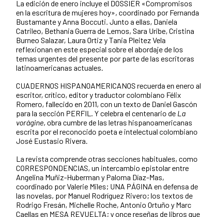
La edición de enero incluye el DOSSIER «Compromisos
en la escritura de mujeres hoy», coordinado por Fernanda
Bustamante y Anna Boccuti. Junto a ellas, Daniela
Catrileo, Bethania Guerra de Lemos, Sara Uribe, Cristina
Burneo Salazar, Laura Ortiz y Tania Pleitez Vela
reflexionan en este especial sobre el abordaje de los
temas urgentes del presente por parte de las escritoras
latinoamericanas actuales.
CUADERNOS HISPANOAMERICANOS recuerda en enero al
escritor, crítico, editor y traductor colombiano Félix
Romero, fallecido en 2011, con un texto de Daniel Gascón
para la sección PERFIL. Y celebra el centenario de
La
vorágine
, obra cumbre de las letras hispanoamericanas
escrita por el reconocido poeta e intelectual colombiano
José Eustasio Rivera.
La revista comprende otras secciones habituales, como
CORRESPONDENCIAS, un intercambio epistolar entre
Angelina Muñiz-Huberman y Paloma Díaz-Mas,
coordinado por Valerie Miles; UNA PÁGINA en defensa de
las novelas, por Manuel Rodríguez Rivero; los textos de
Rodrigo Fresán, Michelle Roche, Antonio Ortuño y Marc
Caellas en MESA REVUELTA; y once reseñas de libros que