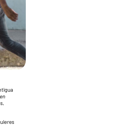
ntigua
 en
s,
uieres