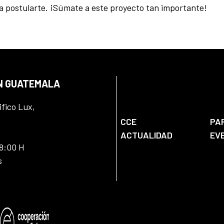
 postularte. ¡Súmate a este proyecto tan importante!
EN GUATEMALA
ifico Lux,
CCE
PA
ACTUALIDAD
EV
18:00 H
s