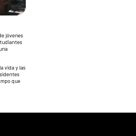
de jóvenes
studiantes
 una
 vida y las
esidentes
iempo que