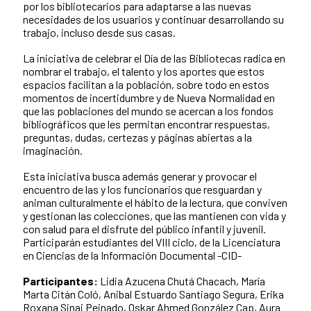
por los bibliotecarios para adaptarse a las nuevas
necesidades de los usuarios y continuar desarrollando su
trabajo, incluso desde sus casas.
La iniciativa de celebrar el Día de las Bibliotecas radica en
nombrar el trabajo, el talento y los aportes que estos
espacios facilitan a la población, sobre todo en estos
momentos de incertidumbre y de Nueva Normalidad en
que las poblaciones del mundo se acercan a los fondos
bibliográficos que les permitan encontrar respuestas,
preguntas, dudas, certezas y páginas abiertas a la
imaginación.
Esta iniciativa busca además generar y provocar el
encuentro de las y los funcionarios que resguardan y
animan culturalmente el hábito de la lectura, que conviven
y gestionan las colecciones, que las mantienen con vida y
con salud para el disfrute del público infantil y juvenil.
Participarán estudiantes del VIII ciclo, de la Licenciatura
en Ciencias de la Información Documental -CID-
Participantes:
Lidia Azucena Chutá Chacach,
María
Marta Citán Coló,
Anibal Estuardo Santiago Segura,
Erika
Roxana Sinaj Peinado,
Oskar Ahmed González Cap,
Aura