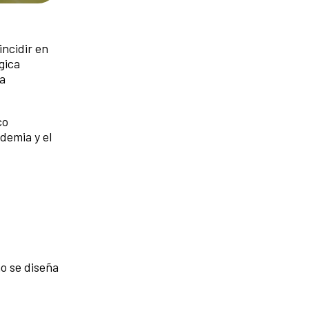
incidir en
gica
la
co
demia y el
mo se diseña