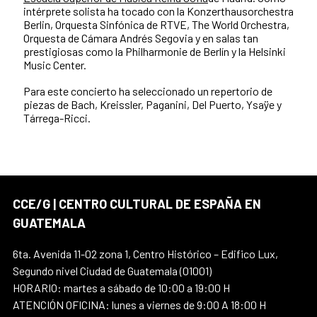
intérprete solista ha tocado con la Konzerthausorchestra
Berlin, Orquesta Sinfónica de RTVE, The World Orchestra,
Orquesta de Cámara Andrés Segovia y en salas tan
prestigiosas como la Philharmonie de Berlín y la Helsinki
Music Center.
Para este concierto ha seleccionado un repertorio de
piezas de Bach, Kreissler, Paganini, Del Puerto, Ysaÿe y
Tárrega-Ricci.
CCE/G | CENTRO CULTURAL DE ESPAÑA EN
GUATEMALA
6ta. Avenida 11-02 zona 1, Centro Histórico – Edifico Lux,
Segundo nivel Ciudad de Guatemala (01001)
HORARIO: martes a sábado de 10:00 a 19:00 H
ATENCIÓN OFICINA: lunes a viernes de 9:00 A 18:00 H