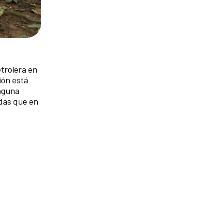
etrolera en
ión está
inguna
adas que en