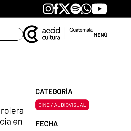
Instagram
Facebook
X
Spotify
Whatsapp
Youtube
MENÚ
CATEGORÍA
CINE / AUDIOVISUAL
trolera
cia en
FECHA