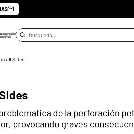
IAS
Barra de búsqueda
m all Sides
 Sides
 problemática de la perforación pe
dor, provocando graves consecuen