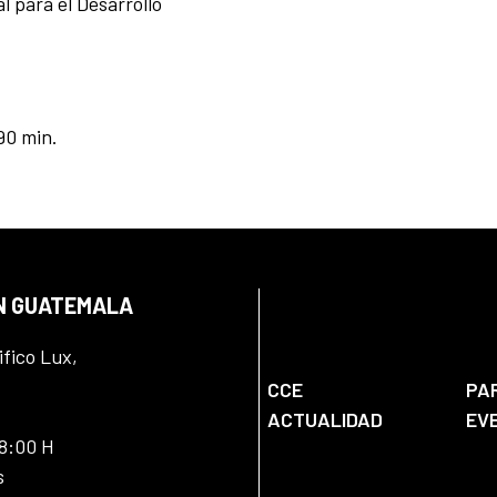
l para el Desarrollo
90 min.
EN GUATEMALA
ifico Lux,
CCE
PA
ACTUALIDAD
EV
18:00 H
s