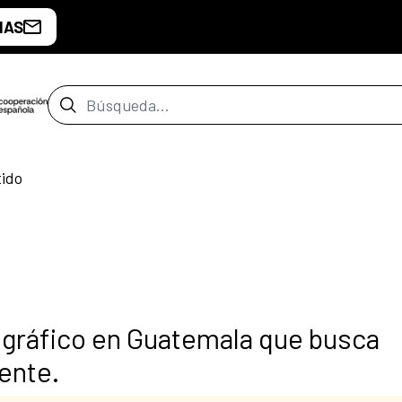
IAS
Barra de búsqueda
tido
ográfico en Guatemala que busca
yente.