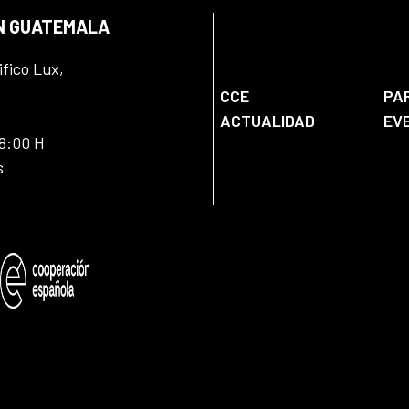
EN GUATEMALA
ifico Lux,
CCE
PA
ACTUALIDAD
EV
18:00 H
s