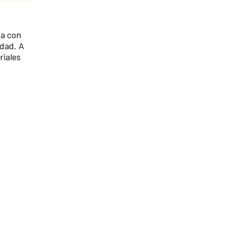
ta con
idad. A
riales