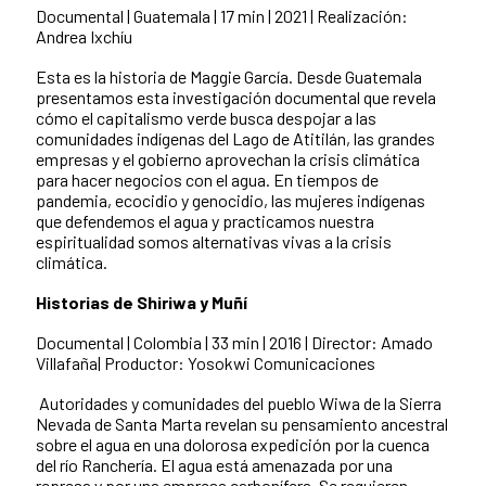
Documental | Guatemala | 17 min | 2021 |
Realización:
Andrea Ixchíu
Esta es la historia de Maggie García. Desde Guatemala
presentamos esta investigación documental que revela
cómo el capitalismo verde busca despojar a las
comunidades indígenas del Lago de Atitilán, las grandes
empresas y el gobierno aprovechan la crisis climática
para hacer negocios con el agua. En tiempos de
pandemia, ecocidio y genocidio, las mujeres indígenas
que defendemos el agua y practicamos nuestra
espiritualidad somos alternativas vivas a la crisis
climática.
Historias de Shiriwa y Muñí
Documental | Colombia | 33 min | 2016 |
Director: Amado
Villafaña|
Productor: Yosokwi Comunicaciones
Autoridades y comunidades del pueblo Wiwa de la Sierra
Nevada de Santa Marta revelan su pensamiento ancestral
sobre el agua en una dolorosa expedición por la cuenca
del río Ranchería. El agua está amenazada por una
represa y por una empresa carbonífera. Se requieren