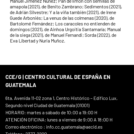
Manuel Jiménez Núñez; Pan de limón con semillas de
amapola (2021), de Benito Zambrano; Sedimentos (2021),
de Adrián Silvestre; Y a la viña también (2021), de Irene
Guede Arboniés; La venus de las colmenas (2020), de
Bartolomé Fernández; Los caracoles no entienden de
domingos (2021), de Ainhoa Urgoitia Santamaría; Manual
de la siega (2021), de Manuel Fernandi; Sorda (2022), de
Eva Libertad y Nuria Muñoz.
CCE/G | CENTRO CULTURAL DE ESPAÑA EN
GUATEMALA
6ta. Avenida 11-02 zona 1, Centro Histórico – Edifico Lux,
Segundo nivel Ciudad de Guatemala (01001)
HORARIO: martes a sábado de 10:00 a 19:00 H
ATENCIÓN OFICINA: lunes a viernes de 9:00 A 18:00 H
Correo electrónico : info.cc.guatemala@aecid.es
Teléfono: 2377-2200