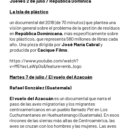
Jueves 2 de julio / República Dominica
La Isla de plástico
un documental del 2018 (de 70 minutos) que plantea una
visión general sobre el problema de la gestión de residuos
en
República Dominicana
, más específicamente sobre
los plásticos, que representa 580 millones de libras cada
año. Una pieza dirigida por
José María Cabral
y
producida por
Cacique Films
.
https://www.youtube.com/watch?
v=M5YavLaWp0s&feature=emb_logo
Martes 7 de julio / El vuelo del Azacuán
Rafael González (Guatemala)
El vuelo del Azacuán
es un documental que narra el
paso de las aves migratorias y los migrantes
centroamericanos en un pueblo llamado
Pet
en Los
Cuchumantanes en Huehuetenango (Guatemala). En esos
rincones de las sierras más altas de Centroamérica, las
aves se cruzan con los hombres y las mujeres. Las aves