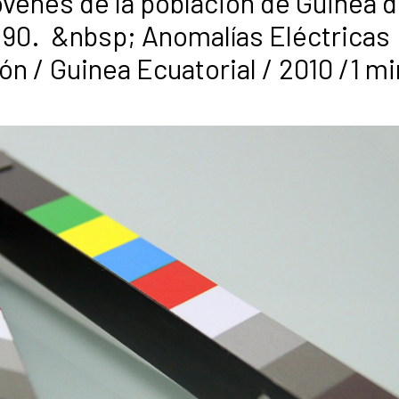
venes de la población de Guinea 
s 90. &nbsp; Anomalías Eléctricas
ón / Guinea Ecuatorial / 2010 /1 m