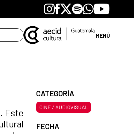
Instagram
Facebook
X
Spotify
Whatsapp
Youtube
MENÚ
CATEGORÍA
CINE / AUDIOVISUAL
. Este
ltural
FECHA