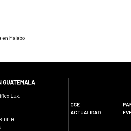
a en Malabo
EN GUATEMALA
ifico Lux,
CCE
PA
ACTUALIDAD
EV
18:00 H
s