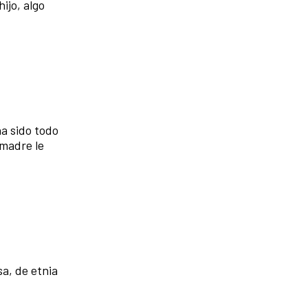
ijo, algo
ha sido todo
 madre le
sa, de etnia