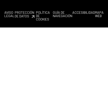
AVISO
PROTECCIÓN
POLÍTICA
GUÍA DE
ACCESIBILIDAD
MAPA
LEGAL
DE
NAVEGACIÓN
WEB
DE DATOS
COOKIES