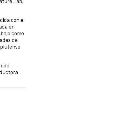
eature Lab,
cida con el
mada en
abajo como
dades de
mplutense
undo
oductora