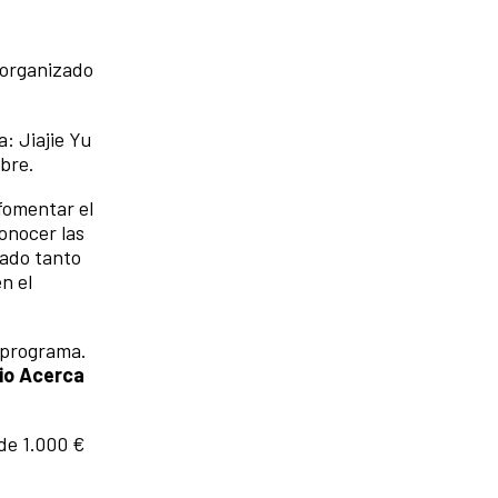
, organizado
: Jiajie Yu
bre.
fomentar el
onocer las
tado tanto
n el
 programa.
mio Acerca
de 1.000 €