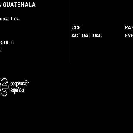
EN GUATEMALA
ifico Lux,
CCE
PA
ACTUALIDAD
EV
18:00 H
s