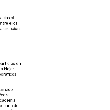
acias al
ntre ellos
la creación
participó en
 a Mejor
ográficos
an sido
 Pedro
 Academia
becaria de