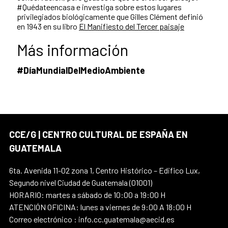
#Quédateencasa e investiga sobre estos lugares
privilegiados biológicamente que Gilles Clément definió
en 1943 en su libro
El Manifiesto del Tercer paisaje
Más información
#DíaMundialDelMedioAmbiente
CCE/G | CENTRO CULTURAL DE ESPAÑA EN
GUATEMALA
6ta. Avenida 11-02 zona 1, Centro Histórico – Edifico Lux,
Segundo nivel Ciudad de Guatemala (01001)
HORARIO: martes a sábado de 10:00 a 19:00 H
ATENCIÓN OFICINA: lunes a viernes de 9:00 A 18:00 H
Correo electrónico : info.cc.guatemala@aecid.es