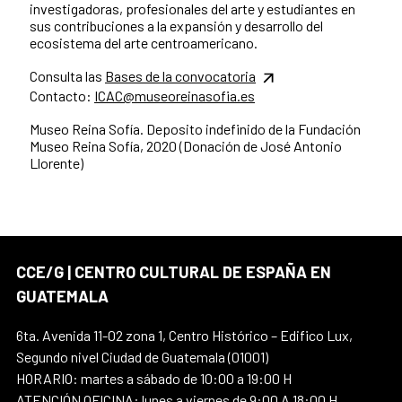
investigadoras, profesionales del arte y estudiantes en
sus contribuciones a la expansión y desarrollo del
ecosistema del arte centroamericano.
Consulta las
Bases de la convocatoria
Contacto:
ICAC@museoreinasofia.es
Museo Reina Sofía. Deposito indefinido de la Fundación
Museo Reina Sofía, 2020 (Donación de José Antonio
Llorente)
CCE/G | CENTRO CULTURAL DE ESPAÑA EN
GUATEMALA
6ta. Avenida 11-02 zona 1, Centro Histórico – Edifico Lux,
Segundo nivel Ciudad de Guatemala (01001)
HORARIO: martes a sábado de 10:00 a 19:00 H
ATENCIÓN OFICINA: lunes a viernes de 9:00 A 18:00 H