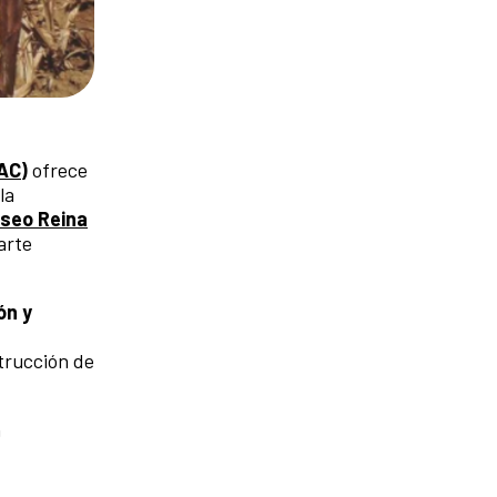
AC)
ofrece
la
seo Reina
arte
ón y
trucción de
n