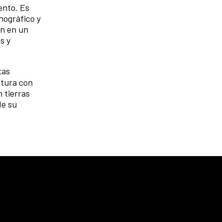
ento. Es
nográfico y
an en un
s y
tas
ltura con
 tierras
de su