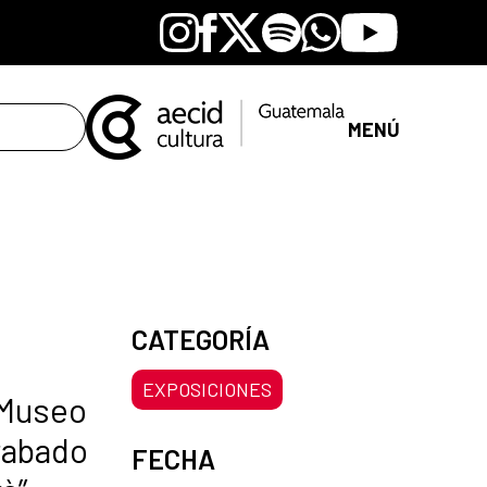
Instagram
Facebook
X
Spotify
Whatsapp
Youtube
MENÚ
CATEGORÍA
EXPOSICIONES
 Museo
rabado
FECHA