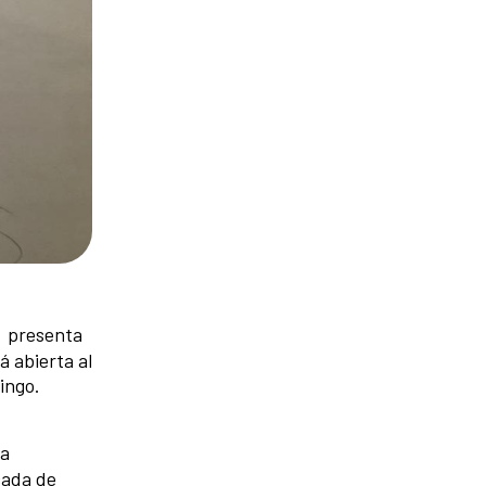
presenta
á abierta al
ingo.
La
cada de