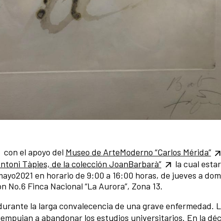
con el apoyo del
Museo de ArteModerno “Carlos Mérida”
Antoni Tàpies, de la colección JoanBarbarà”
la cual estar
e mayo2021 en horario de 9:00 a 16:00 horas, de jueves a dom
 No.6 Finca Nacional “La Aurora”, Zona 13.
s durante la larga convalecencia de una grave enfermedad. 
le empujan a abandonar los estudios universitarios. En la dé