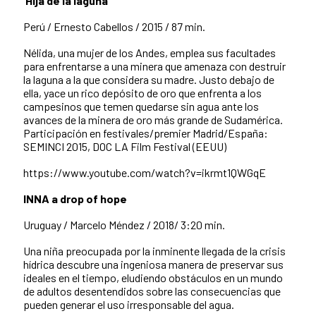
Hija de la laguna
Perú /
Ernesto Cabellos /
2015 /
87 min.
Nélida, una mujer de los Andes, emplea sus facultades
para enfrentarse a una minera que amenaza con destruir
la laguna a la que considera su madre. Justo debajo de
ella, yace un rico depósito de oro que enfrenta a los
campesinos que temen quedarse sin agua ante los
avances de la minera de oro más grande de Sudamérica.
Participación en festivales/premier Madrid/España:
SEMINCI 2015, DOC LA Film Festival (EEUU)
https://www.youtube.com/watch?v=ikrmt1QWGqE
INNA a drop of hope
Uruguay /
Marcelo Méndez /
2018/
3:20 min.
Una niña preocupada por la inminente llegada de la crisis
hídrica descubre una ingeniosa manera de preservar sus
ideales en el tiempo, eludiendo obstáculos en un mundo
de adultos desentendidos sobre las consecuencias que
pueden generar el uso irresponsable del agua.