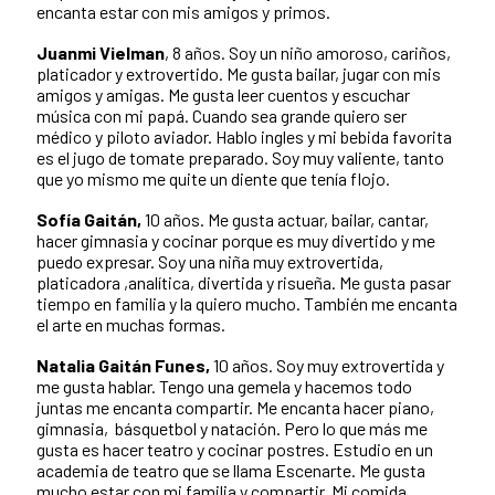
encanta estar con mis amigos y primos.
Juanmi Vielman
, 8 años. Soy un niño amoroso, cariños,
platicador y extrovertido. Me gusta bailar, jugar con mis
amigos y amigas. Me gusta leer cuentos y escuchar
música con mi papá. Cuando sea grande quiero ser
médico y piloto aviador. Hablo ingles y mi bebida favorita
es el jugo de tomate preparado. Soy muy valiente, tanto
que yo mismo me quite un diente que tenía flojo.
Sofía Gaitán,
10 años. Me gusta actuar, bailar, cantar,
hacer gimnasia y cocinar porque es muy divertido y me
puedo expresar. Soy una niña muy extrovertida,
platicadora ,analítica, divertida y risueña. Me gusta pasar
tiempo en familia y la quiero mucho. También me encanta
el arte en muchas formas.
Natalia Gaitán Funes,
10 años. Soy muy extrovertida y
me gusta hablar. Tengo una gemela y hacemos todo
juntas me encanta compartir. Me encanta hacer piano,
gimnasia, básquetbol y natación. Pero lo que más me
gusta es hacer teatro y cocinar postres. Estudio en un
academia de teatro que se llama Escenarte. Me gusta
mucho estar con mi familia y compartir. Mi comida