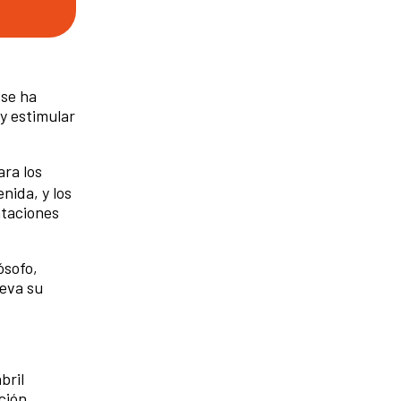
 se ha
 y estimular
ara los
nida, y los
ntaciones
ósofo,
leva su
bril
ción.