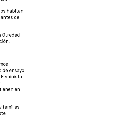
nos habitan
a antes de
La Otredad
ción.
mos
do de ensayo
a Feminista
r
 tienen en
 familias
ste