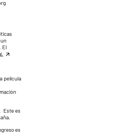
org
íticas
 un
 El
í.
a película
rmación
. Este es
paña.
ngreso es