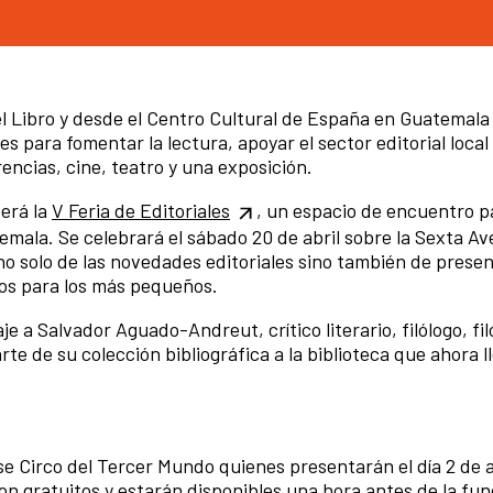
 del Libro y desde el Centro Cultural de España en Guatemala
 para fomentar la lectura, apoyar el sector editorial local
rencias, cine, teatro y una exposición.
será la
V Feria de Editoriales
, un espacio de encuentro p
emala. Se celebrará el sábado 20 de abril sobre la Sexta Ave
o solo de las novedades editoriales sino también de prese
tos para los más pequeños.
 a Salvador Aguado-Andreut, crítico literario, filólogo, fil
te de su colección bibliográfica a la biblioteca que ahora l
e Circo del Tercer Mundo quienes presentarán el día 2 de a
on gratuitos y estarán disponibles una hora antes de la fun