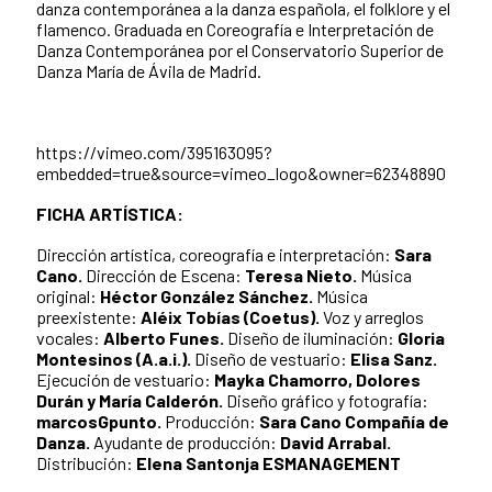
danza contemporánea a la danza española, el folklore y el
flamenco. Graduada en Coreografía e Interpretación de
Danza Contemporánea por el Conservatorio Superior de
Danza María de Ávila de Madrid.
https://vimeo.com/395163095?
embedded=true&source=vimeo_logo&owner=62348890
FICHA ARTÍSTICA:
Dirección artística, coreografía e interpretación:
Sara
Cano.
Dirección de Escena:
Teresa Nieto.
Música
original:
Héctor González Sánchez.
Música
preexistente:
Aléix Tobías (Coetus).
Voz y arreglos
vocales:
Alberto Funes.
Diseño de iluminación:
Gloria
Montesinos (A.a.i.).
Diseño de vestuario:
Elisa Sanz.
Ejecución de vestuario:
Mayka Chamorro, Dolores
Durán y María Calderón.
Diseño gráfico y fotografía:
marcosGpunto.
Producción:
Sara Cano Compañía de
Danza.
Ayudante de producción:
David Arrabal.
Distribución:
Elena Santonja ESMANAGEMENT