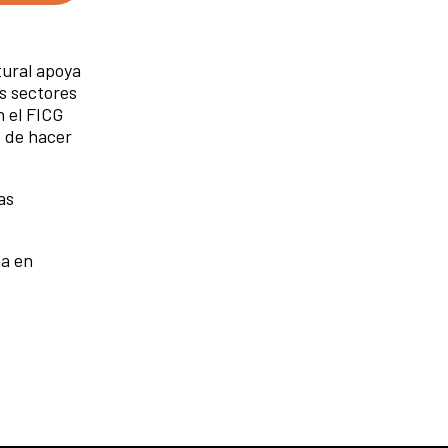
tural apoya
es sectores
n el FICG
o de hacer
as
ña en