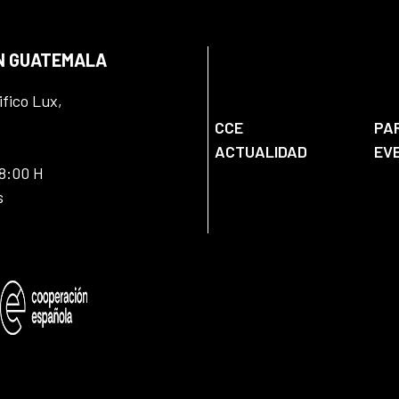
EN GUATEMALA
ifico Lux,
CCE
PA
ACTUALIDAD
EV
18:00 H
s