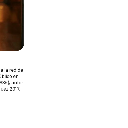
a la red de
úblico en
985), autor
quez
2017.