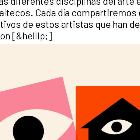
s diferentes disciplinas del arte e
maltecos. Cada día compartiremos 
ativos de estos artistas que han d
on [&hellip;]