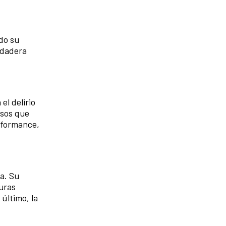
ndo su
rdadera
l delirio
rsos que
erformance,
a. Su
turas
 último, la