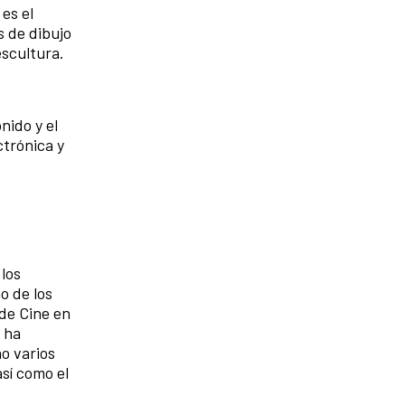
es el
s de dibujo
escultura.
nido y el
ctrónica y
los
o de los
 de Cine en
e ha
no varios
sí como el