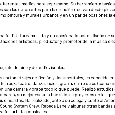
 diferentes medios para expresarse. Su herramienta básica 
nes son los detonantes para la creación que van desde pieza
mo pintura y murales urbanos y en un par de ocasiones la 
nario, DJ, tornamesista y un apasionado por el diseño de so
staciones artísticas, productor y promotor de la música ele
tógrafo de cine y de audiovisuales.
os cortometrajes de ficción y documentales, es conocido en 
e, rock, teatro, danza, fixies, grafiti, entre otros) como un
on una cámara y graba todo lo que puede.
Realizó estudios
n embargo, su mejor escuela han sido los proyectos en los qu
os cineastas.
Ha realizado junto a su colega y cuate el Ame
 Sound System Crew, Rebeca Lane y algunas otras bandas a
arios artistas musicales.