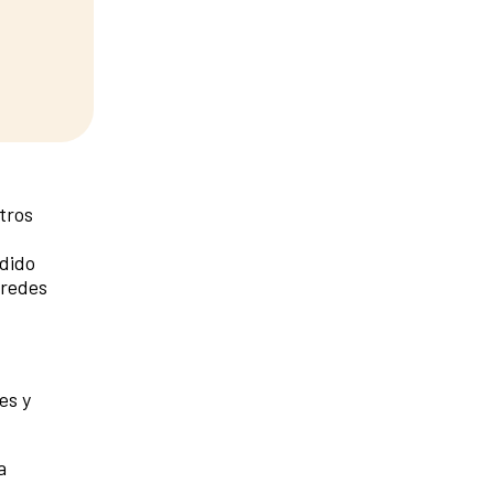
tros
idido
 redes
es y
a