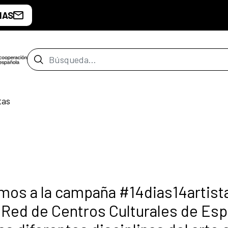
IAS
Barra de búsqueda
tas
os a la campaña #14dias14artist
a Red de Centros Culturales de Es