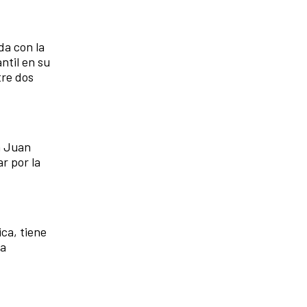
da con la
ntil en su
ntre dos
n Juan
r por la
ca, tiene
na