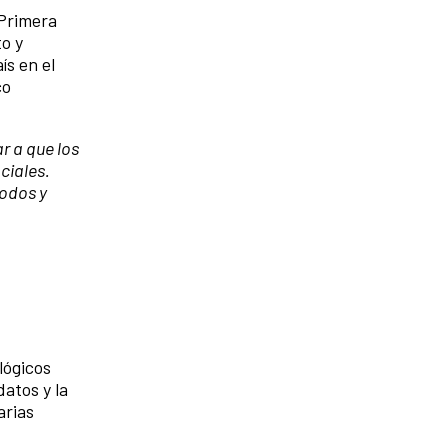
 Primera
o y
ís en el
co
r a que los
ciales.
todos y
lógicos
datos y la
arias