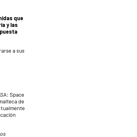
Unidas que
ía y las
apuesta
rarse a sus
NASA: Space
malteca de
Actualmente
icación
los