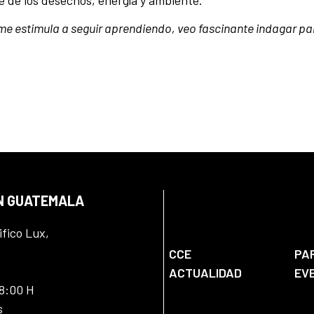
e de los desechos, energía y ambiente.
 me estimula a seguir aprendiendo, veo fascinante indagar pa
EN GUATEMALA
ifico Lux,
CCE
PA
ACTUALIDAD
EV
18:00 H
s