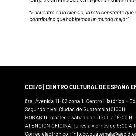
cargo están enfocados a la gestión sustentabl
“
Encuentro en la ciencia un reto constante que
contribuir a que habitemos un mundo mejor”
CCE/G | CENTRO CULTURAL DE ESPAÑA 
6ta. Avenida 11-02 zona 1, Centro Histórico – Ed
Segundo nivel Ciudad de Guatemala (01001)
HORARIO: martes a sábado de 10:00 a 19:00 H
ATENCIÓN OFICINA: lunes a viernes de 9:00 A 
Correo electrónico : info.cc.guatemala@aecid.e