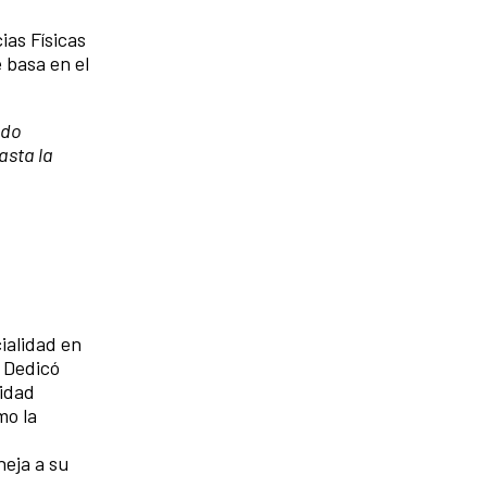
ias Físicas
 basa en el
ndo
asta la
ialidad en
. Dedicó
vidad
mo la
eja a su