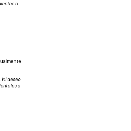
mientos o
ualmente
. Mi deseo
ientales a