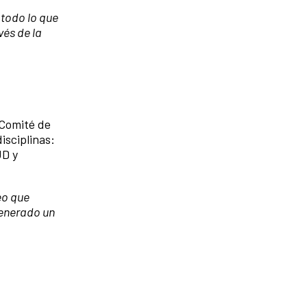
 todo lo que
vés de la
 Comité de
isciplinas:
UD y
eo que
generado un