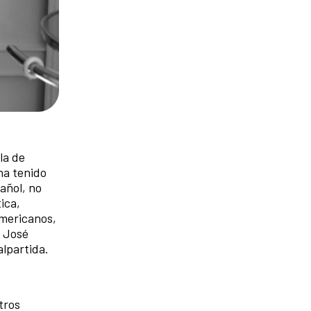
la de
ha tenido
añol, no
ica,
americanos,
, José
alpartida.
tros