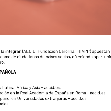
la integran (
AECID
,
Fundación Carolina​
,
FIIAPP​
) apuestan
s como de ciudadanos de países socios, ofreciendo oportun
ro.
SPAÑOLA
Latina, África y Asia - aecid.es.
igación en la Real Academia de España en Roma - aecid.es.
pañol en Universidades extranjeras - aecid.es.
nales.