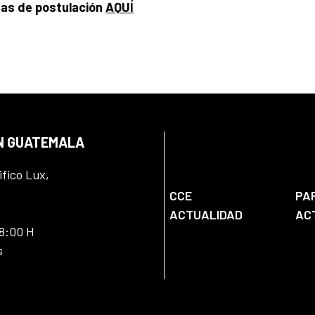
has de postulación
AQUÍ
EN GUATEMALA
ifico Lux,
CCE
PA
ACTUALIDAD
AC
18:00 H
s