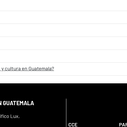
 y cultura en Guatemala?
EN GUATEMALA
ifico Lux,
CCE
PA