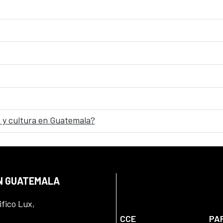
 y cultura en Guatemala?
EN GUATEMALA
ifico Lux,
CCE
PA