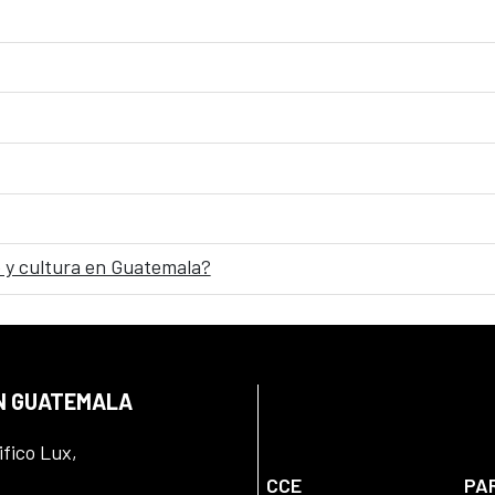
 y cultura en Guatemala?
EN GUATEMALA
ifico Lux,
CCE
PA