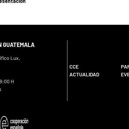
resentación
EN GUATEMALA
ifico Lux,
CCE
PA
ACTUALIDAD
EV
18:00 H
s