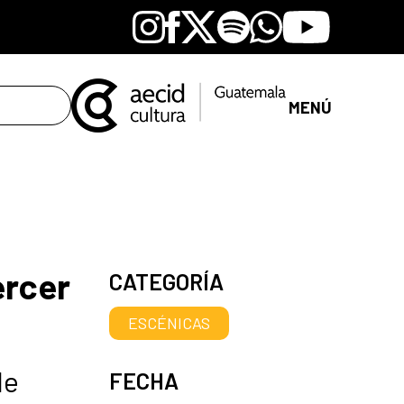
Instagram
Facebook
X
Spotify
Whatsapp
Youtube
MENÚ
ercer
CATEGORÍA
ESCÉNICAS
de
FECHA