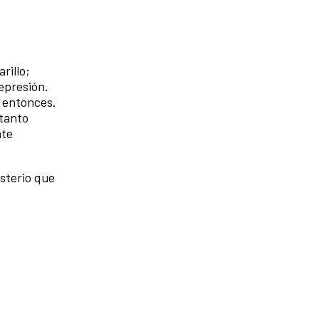
rillo;
represión.
l entonces.
 tanto
nte
sterio que