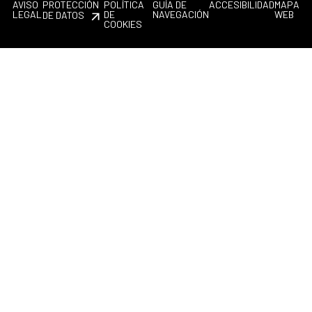
AVISO
PROTECCIÓN
POLÍTICA
GUÍA DE
ACCESIBILIDAD
MAPA
LEGAL
DE
NAVEGACIÓN
WEB
DE DATOS
COOKIES