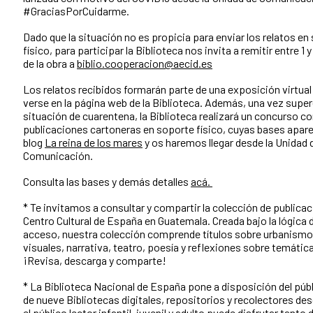
#GraciasPorCuidarme.
Dado que la situación no es propicia para enviar los relatos en
físico, para participar la Biblioteca nos invita a remitir entre 1 
de la obra a
biblio.cooperacion@aecid.es
Los relatos recibidos formarán parte de una exposición virtua
verse en la página web de la Biblioteca. Además, una vez sup
situación de cuarentena, la Biblioteca realizará un concurso co
publicaciones cartoneras en soporte físico, cuyas bases apare
blog
La reina de los mares
y os haremos llegar desde la Unidad 
Comunicación.
Consulta las bases y demás detalles
acá.
* Te invitamos a consultar y compartir la colección de publicac
Centro Cultural de España en Guatemala. Creada bajo la lógica de
acceso, nuestra colección comprende títulos sobre urbanismo
visuales, narrativa, teatro, poesía y reflexiones sobre temática
¡Revisa, descarga y comparte!
* La Biblioteca Nacional de España pone a disposición del públ
de nueve Bibliotecas digitales, repositorios y recolectores des
el público lector infantil, juvenil y adulto puede disfrutar tanto