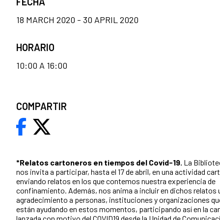
FECHA
18 MARCH 2020 - 30 APRIL 2020
HORARIO
10:00 A 16:00
COMPARTIR
*Relatos cartoneros en tiempos del Covid-19.
La Bibliote
nos invita a participar, hasta el 17 de abril, en una actividad ca
enviando relatos en los que contemos nuestra experiencia de
confinamiento. Además, nos anima a incluir en dichos relatos 
agradecimiento a personas, instituciones y organizaciones qu
están ayudando en estos momentos, participando así en la c
lanzada con motivo del COVID19 desde la Unidad de Comunicac