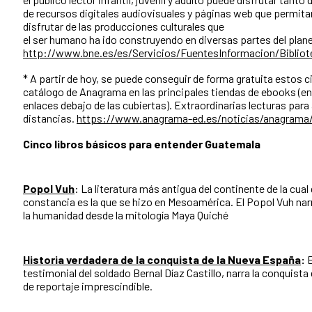
de recursos digitales audiovisuales y páginas web que permitan
disfrutar de las producciones culturales que
el ser humano ha ido construyendo en diversas partes del plane
http://www.bne.es/es/Servicios/FuentesInformacion/Bibliot
* A partir de hoy, se puede conseguir de forma gratuita estos ci
catálogo de Anagrama en las principales tiendas de ebooks (en
enlaces debajo de las cubiertas). Extraordinarias lecturas para
distancias.
https://www.anagrama-ed.es/noticias/anagrama/r
Cinco libros básicos para entender Guatemala
Popol Vuh
: La literatura más antigua del continente de la cual
constancia es la que se hizo en Mesoamérica. El Popol Vuh narr
la humanidad desde la mitología Maya Quiché
Historia verdadera de la conquista de la Nueva España
:
E
testimonial del soldado Bernal Díaz Castillo, narra la conquista
de reportaje imprescindible.