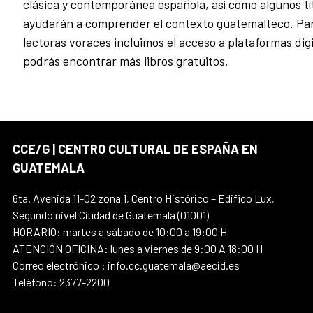
clásica y contemporánea española, así como algunos tí
ayudarán a comprender el contexto guatemalteco. Par
lectoras voraces incluimos el acceso a plataformas dig
podrás encontrar más libros gratuitos.
CCE/G | CENTRO CULTURAL DE ESPAÑA EN
GUATEMALA
6ta. Avenida 11-02 zona 1, Centro Histórico – Edifico Lux,
Segundo nivel Ciudad de Guatemala (01001)
HORARIO: martes a sábado de 10:00 a 19:00 H
ATENCIÓN OFICINA: lunes a viernes de 9:00 A 18:00 H
Correo electrónico : info.cc.guatemala@aecid.es
Teléfono: 2377-2200