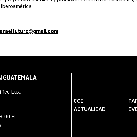
 Iberoamérica.
araelfuturo@gmail.com
EN GUATEMALA
ifico Lux,
CCE
PA
ACTUALIDAD
EV
18:00 H
s