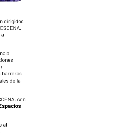
n dirigidos
BERESCENA.
 a
ncia
xiones
n
 barreras
les de la
ESCENA, con
 Espacios
s al
s