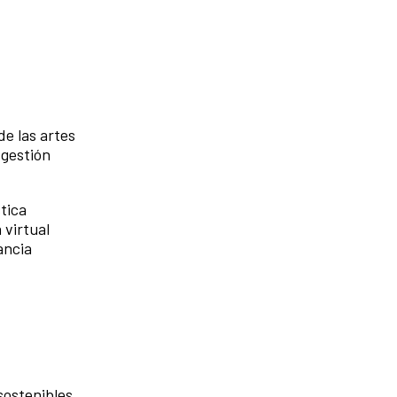
de las artes
 gestión
tica
 virtual
ancia
sostenibles