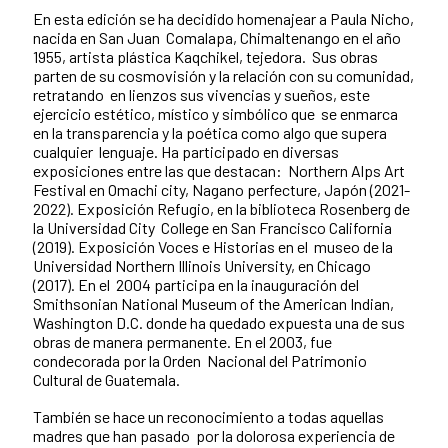
En esta edición se ha decidido homenajear a Paula Nicho,
nacida en San Juan Comalapa, Chimaltenango en el año
1955, artista plástica Kaqchikel, tejedora. Sus obras
parten de su cosmovisión y la relación con su comunidad,
retratando en lienzos sus vivencias y sueños, este
ejercicio estético, místico y simbólico que se enmarca
en la transparencia y la poética como algo que supera
cualquier lenguaje. Ha participado en diversas
exposiciones entre las que destacan: Northern Alps Art
Festival en Omachi city, Nagano perfecture, Japón (2021-
2022). Exposición Refugio, en la biblioteca Rosenberg de
la Universidad City College en San Francisco California
(2019). Exposición Voces e Historias en el museo de la
Universidad Northern Illinois University, en Chicago
(2017). En el 2004 participa en la inauguración del
Smithsonian National Museum of the
American Indian,
Washington D.C. donde ha quedado expuesta una de sus
obras de manera permanente. En el 2003, fue
condecorada por la Orden Nacional del Patrimonio
Cultural de Guatemala.
También se hace un reconocimiento a todas aquellas
madres que han pasado por la dolorosa experiencia de