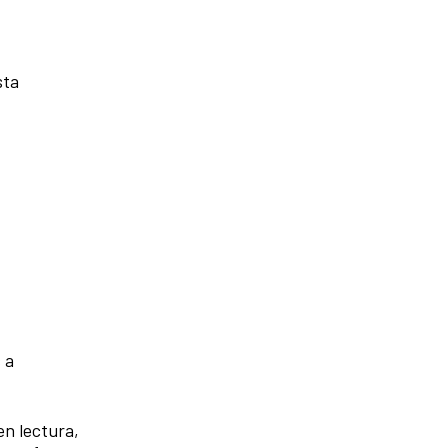
sta
 a
en lectura,