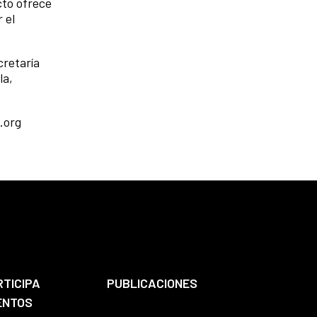
cto ofrece
 el
cretaría
la,
.org
RTICIPA
PUBLICACIONES
ENTOS