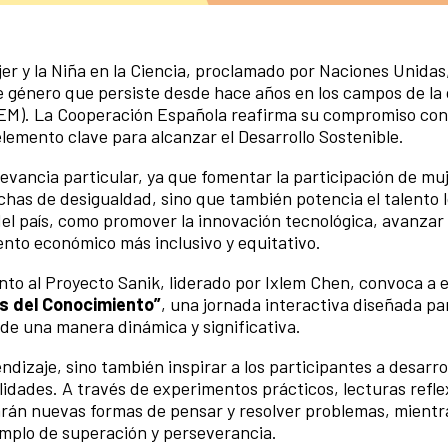
ujer y la Niña en la Ciencia, proclamado por Naciones Unidas
e género que persiste desde hace años en los campos de la c
STEM). La Cooperación Española reafirma su compromiso con
emento clave para alcanzar el Desarrollo Sostenible.
evancia particular, ya que fomentar la participación de mu
chas de desigualdad, sino que también potencia el talento l
del país, como promover la innovación tecnológica, avanzar 
ento económico más inclusivo y equitativo.
nto al Proyecto Sanik, liderado por Ixlem Chen, convoca a 
s del Conocimiento”
, una jornada interactiva diseñada pa
 de una manera dinámica y significativa.
ndizaje, sino también inspirar a los participantes a desarro
ilidades. A través de experimentos prácticos, lecturas refle
arán nuevas formas de pensar y resolver problemas, mientr
emplo de superación y perseverancia.