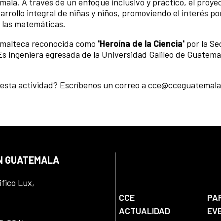
ala. A través de un enfoque inclusivo y práctico, el proye
rollo integral de niñas y niños, promoviendo el interés por
y las matemáticas.
temalteca reconocida como
'Heroína de la Ciencia'
por la Se
s ingeniera egresada de la Universidad Galileo de Guatema
 a esta actividad? Escríbenos un correo a cce@cceguatemala
EN GUATEMALA
ifico Lux,
CCE
PA
ACTUALIDAD
EV