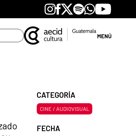
Instagram
Facebook
X
Spotify
Whatsapp
Youtube
MENÚ
CATEGORÍA
CINE / AUDIOVISUAL
azado
FECHA