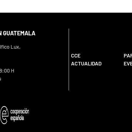
EN GUATEMALA
ifico Lux,
CCE
PA
ACTUALIDAD
EV
18:00 H
s