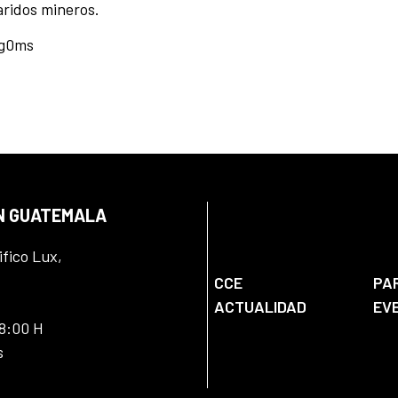
aridos mineros.
Vg0ms
EN GUATEMALA
ifico Lux,
CCE
PA
ACTUALIDAD
EV
18:00 H
s