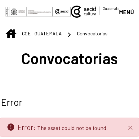
Skip to Main Content
MENÚ
INICIO
CCE - GUATEMALA
Convocatorias
Convocatorias
Error
Error:
The asset could not be found.
Clo