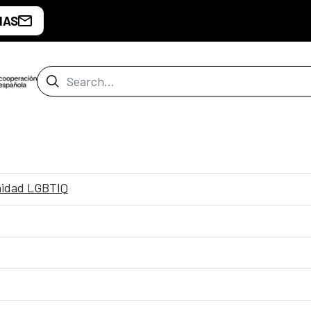
IAS
Search Bar
nidad LGBTIQ