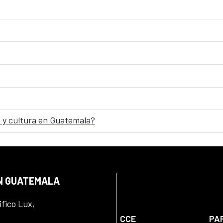
 y cultura en Guatemala?
EN GUATEMALA
ifico Lux,
CCE
PA